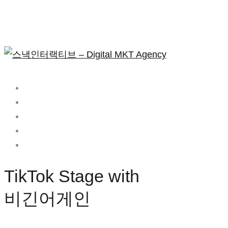
OUR WORKS
ABOUT US
WE DO
SNACK IS
CONTACT
TikTok
TikTok Stage with
Stage
비긴어게인
with